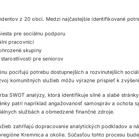
entov z 20 obcí. Medzi najčastejšie identifikované potreb
iesta pre sociálnu podporu
lni pracovníci
 ohrozené skupiny
tarostlivosti pre seniorov
ónu pociťujú potrebu dostupnejších a rozvinutejších sociá
zvoj komunitných služieb môžu výrazne prispieť k zvýšeni
orba SWOT analýzy, ktorá identifikuje silné a slabé stránky
stránky patrí napríklad angažovanosť samospráv a ochota s
ciálnych službách a obmedzené finančné zdroje.
žieb zahŕňajú dopracovanie analytických podkladov a náv
regióne Kremnica a okolie. Súčasťou tohto procesu bude a