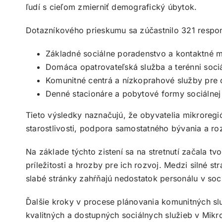
ľudí s cieľom zmierniť demografický úbytok.
Dotazníkového prieskumu sa zúčastnilo 321 respond
Základné sociálne poradenstvo a kontaktné m
Domáca opatrovateľská služba a terénni sociá
Komunitné centrá a nízkoprahové služby pre
Denné stacionáre a pobytové formy sociálnej s
Tieto výsledky naznačujú, že obyvatelia mikroregi
starostlivosti, podpora samostatného bývania a ro
Na základe týchto zistení sa na stretnutí začala tv
príležitosti a hrozby pre ich rozvoj. Medzi silné 
slabé stránky zahŕňajú nedostatok personálu v so
Ďalšie kroky v procese plánovania komunitných slu
kvalitných a dostupných sociálnych služieb v Mikro